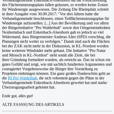
Verbandsgemeinde Enkenbach-Alsenborn hat die Fortschreibung
des Flächennutzungsplans fallen gelassen, es werden keine Zonen
für Windenergie ausgewiesen. Die Zeitung Die Rheinpfalz schrieb
in ihrer Ausgabe vom 30.09.2017: "Vor drei Jahren hatte die
Verbandsgemeinde beschlossen, einen Teilflächennutzungsplan für
Windenergie aufzustellen. [...] Aus der Bevölkerung und vor allem
der Bürgerinitiative "Pro Walderhalt" sowie den Ortsgemeinderäten
Neuhemsbach und Enkenbach-Alsenborn gab es jedoch so viel
Widerstand, dass Bürgermeister Andreas Alter (SPD) vorschlug, die
Planungen nicht weiter zu verfolgen." Damit sind auch die Flächen
bei der ZAK nicht mehr in der Diskussion, in KL-Nordost werden
keine weiteren Windräder mehr gebaut. Die Initiative "Pro Natur
und Mensch in KL-Nordost" sieht somit alle Ziele, die bei
ihrer Gründung formuliert wurden, als erreicht an. Das ist schon ein
gutes Gefühl und zeigt, wie mit sachlich fundierten Argumenten und
couragierter Vorgehensweise die Bürger ihre Vorstellung zu
Projekten einbringen können. Ein ganz großes Dankeschön geht an
die
BI Pro Walderhalt
, die sich vehement gegen die Pläne in der
Verbandsgemeinde Enkenbach-Alsenborn gewehrt hat und starke
Überzeugungsarbeit geleistet hat.
Ende gut, alles gut!
ALTE FASSSUNG DES ARTIKELS