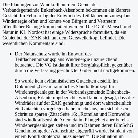
Die Planungen zur Windkraft auf dem Gebiet der
Verbandsgemeinde Enkenbach-Alsenborn bekommen ein klareres
Gesicht. Im Februar lag der Entwurf des Teilflächennutzungsplans
Windenergie offen und konnte von Bürgern und Vertretern
öffentlicher Belange kommentiert werden. Die IG für Mensch und
Natur in KL-Nordost hat einige Widersprüche formuliert, da ein
Gebiet bei der ZAK sich auf dem Gersweilerkopf befindet. Die
wesentlichen Kommentare sind:
Der Naturschutz wurde im Entwurf des
Teilflächennutzungsplans Windenergie unzureichend
betrachtet. Die VG ist damit Ihrer Sorgfaltspflicht gegenüber
durch die Verfassung geschützter Güter nicht nachgekommen.
So wurde kein avifaunistisches Gutachten erstellt. Im
Dokument „Gesamträumliches Standortkonzept für
Windenergieanlagen in der Verbandsgemeinde Enkenbach-
Alsenborn, Erläuterungsbericht“ wird lapidar gesagt, dass die
Windräder auf der ZAK genehmigt und dort wahrscheinlich
ein Gutachten vorgelegen habe, reiche aus, um sich diesen
Schritt zu sparen (Zitat Seite 16: „Rotmilan und Kornweihe
sind windkraftsensible Arten; da im Plangebiet aber bereits
Windenergieanlagen stehen und im Rahmen deren BImSchG-
Genehmigung der Artenschutz abgeprüft wurde, ist nicht von
einem Konfliktpotenzial auszugehen“). Die Situation im