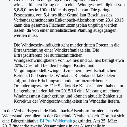
wirtschaftlichen Ertrag erst ab einer Windgeschwindigkeit von
5,8-6,0 m/s in 100m Höhe als gegeben an. Die geringe
Festsetzung von 5,4 m/s über Grund laut Beschluss des
Verbandsgemeinderats Enkenbach-Alsenborn vom 23.4.2015
kann den gesamten Flächennutzungsplan ungültig werden
lassen, da von einer unrealistischen Planung ausgegangen
werden muss.
Die Windgeschwindigkeit geht mit der dritten Potenz in die
Ertragsrechnung einer Windkraftanlage ein. Die
Ertragsdifferenz bei durchschnittlichen
Windgeschwindigkeiten von 5,4 m/s und 5,8 m/s beträgt etwa
20%. Dies führt bei den heutigen Kosten und
Vergütungsmodell zwingend zu einem unwirtschaftlichen
Betrieb. Die Daten des Windatlas Rheinland-Pfalz bieten
aufgrund der Erhebungsmethode nur unzureichende
Orientierungswerte. Die Stadtwerke Kaiserslautern haben am
Langenberg in den Jahren 2015/16 eine Messung mit einem
Windmessmast durchgeführt und können aktuelle Zahlen zur
Korrektur der Windgeschwindigkeiten im Windatlas liefern.
In der Verbandsgemeinde Enkenbach-Alsenborn formiert sich ein
Widerstand, vor allem in der Gemeinde Neuhemsbach. Dort hat sich
eine Bürgerinitiative
BI Pro Walderhalt
gegründet. Am 25. März
2017 findet die zweite Versammlung in der Alsenzhalle in