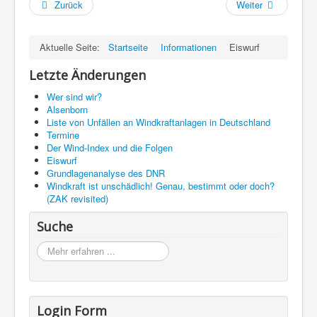
Zurück
Weiter
Aktuelle Seite:
Startseite
Informationen
Eiswurf
Letzte Änderungen
Wer sind wir?
Alsenborn
Liste von Unfällen an Windkraftanlagen in Deutschland
Termine
Der Wind-Index und die Folgen
Eiswurf
Grundlagenanalyse des DNR
Windkraft ist unschädlich! Genau, bestimmt oder doch?
(ZAK revisited)
Suche
Möchten
Sie
zu
einem
bestimmten
Login Form
Begriff