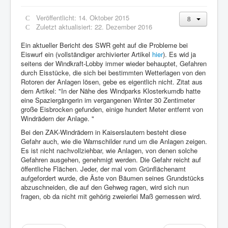
Veröffentlicht: 14. Oktober 2015
Zuletzt aktualisiert: 22. Dezember 2016
Ein aktueller Bericht des SWR geht auf die Probleme bei
Eiswurf ein (vollständiger archivierter Artikel
hier
). Es wid ja
seitens der Windkraft-Lobby immer wieder behauptet, Gefahren
durch Eisstücke, die sich bei bestimmten Wetterlagen von den
Rotoren der Anlagen lösen, gebe es eigentlich nicht. Zitat aus
dem Artikel: "In der Nähe des Windparks Klosterkumdb hatte
eine Spaziergängerin im vergangenen Winter 30 Zentimeter
große Eisbrocken gefunden, einige hundert Meter entfernt von
Windrädern der Anlage. "
Bei den ZAK-Windrädern in Kaiserslautern besteht diese
Gefahr auch, wie die Warnschilder rund um die Anlagen zeigen.
Es ist nicht nachvollziehbar, wie Anlagen, von denen solche
Gefahren ausgehen, genehmigt werden. Die Gefahr reicht auf
öffentliche Flächen. Jeder, der mal vom Grünflächenamt
aufgefordert wurde, die Äste von Bäumen seines Grundstücks
abzuschneiden, die auf den Gehweg ragen, wird sich nun
fragen, ob da nicht mit gehörig zweierlei Maß gemessen wird.