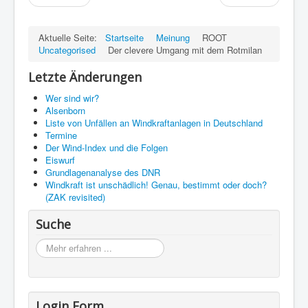
Aktuelle Seite:
Startseite
Meinung
ROOT
Uncategorised
Der clevere Umgang mit dem Rotmilan
Letzte Änderungen
Wer sind wir?
Alsenborn
Liste von Unfällen an Windkraftanlagen in Deutschland
Termine
Der Wind-Index und die Folgen
Eiswurf
Grundlagenanalyse des DNR
Windkraft ist unschädlich! Genau, bestimmt oder doch?
(ZAK revisited)
Suche
Möchten
Sie
zu
einem
bestimmten
Login Form
Begriff