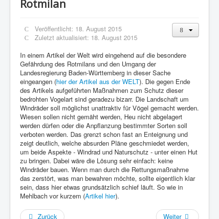
Rotmilan
Veröffentlicht: 18. August 2015
Zuletzt aktualisiert: 18. August 2015
In einem Artikel der Welt wird eingehend auf die besondere
Gefährdung des Rotmilans und den Umgang der
Landesregierung Baden-Württemberg in dieser Sache
eingeangen (
hier der Artikel aus der WELT
). Die gegen Ende
des Artikels aufgeführten Maßnahmen zum Schutz dieser
bedrohten Vogelart sind geradezu bizarr. Die Landschaft um
Windräder soll möglichst unattraktiv für Vögel gemacht werden.
Wiesen sollen nicht gemäht werden, Heu nicht abgelagert
werden dürfen oder die Anpflanzung bestimmter Sorten soll
verboten werden. Das grenzt schon fast an Enteignung und
zeigt deutlich, welche absurden Pläne geschmiedet werden,
um beide Aspekte - Windrad und Naturschutz - unter einen Hut
zu bringen. Dabei wäre die Lösung sehr einfach: keine
Windräder bauen. Wenn man durch die Rettungsmaßnahme
das zerstört, was man bewahren möchte, sollte eigentlich klar
sein, dass hier etwas grundsätzlich schief läuft. So wie in
Mehlbach vor kurzem (
Artikel hier
).
Zurück
Weiter