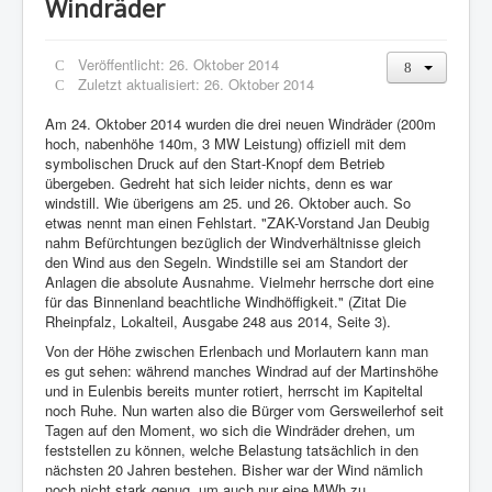
Windräder
Veröffentlicht: 26. Oktober 2014
Zuletzt aktualisiert: 26. Oktober 2014
Am 24. Oktober 2014 wurden die drei neuen Windräder (200m
hoch, nabenhöhe 140m, 3 MW Leistung) offiziell mit dem
symbolischen Druck auf den Start-Knopf dem Betrieb
übergeben. Gedreht hat sich leider nichts, denn es war
windstill. Wie überigens am 25. und 26. Oktober auch. So
etwas nennt man einen Fehlstart. "ZAK-Vorstand Jan Deubig
nahm Befürchtungen bezüglich der Windverhältnisse gleich
den Wind aus den Segeln. Windstille sei am Standort der
Anlagen die absolute Ausnahme. Vielmehr herrsche dort eine
für das Binnenland beachtliche Windhöffigkeit." (Zitat Die
Rheinpfalz, Lokalteil, Ausgabe 248 aus 2014, Seite 3).
Von der Höhe zwischen Erlenbach und Morlautern kann man
es gut sehen: während manches Windrad auf der Martinshöhe
und in Eulenbis bereits munter rotiert, herrscht im Kapiteltal
noch Ruhe. Nun warten also die Bürger vom Gersweilerhof seit
Tagen auf den Moment, wo sich die Windräder drehen, um
feststellen zu können, welche Belastung tatsächlich in den
nächsten 20 Jahren bestehen. Bisher war der Wind nämlich
noch nicht stark genug, um auch nur eine MWh zu